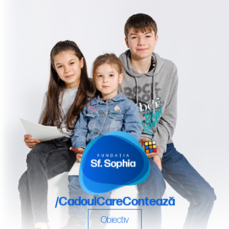
/CadoulCareContează
Obiectiv